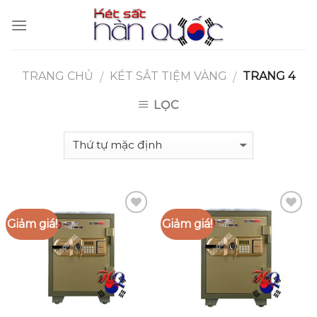
Skip
to
content
TRANG CHỦ
KÉT SẮT TIỆM VÀNG
TRANG 4
/
/
LỌC
Giảm giá!
Giảm giá!
Add to
Add to
Wishlist
Wishlist