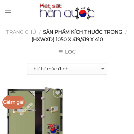
Skip
to
content
TRANG CHỦ
SẢN PHẨM KÍCH THƯỚC TRONG
/
/
(HXWXD) 1050 X 419/419 X 410
LỌC
Giảm giá!
Add to
Wishlist