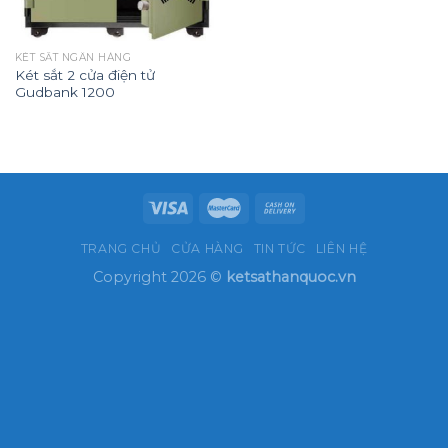
KÉT SẮT NGÂN HÀNG
Két sắt 2 cửa điện tử
Gudbank 1200
TRANG CHỦ
CỬA HÀNG
TIN TỨC
LIÊN HỆ
Copyright 2026 ©
ketsathanquoc.vn