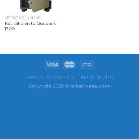
KÉT SẮT NGÂN HÀNG
Két sắt điện tử Gudbank
1300
TRANG CHỦ
CỬA HÀNG
TIN TỨC
LIÊN HỆ
Copyright 2026 ©
ketsathanquoc.vn