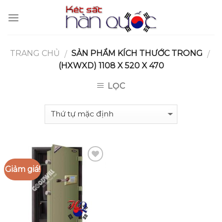
Skip
to
content
TRANG CHỦ
SẢN PHẨM KÍCH THƯỚC TRONG
/
/
(HXWXD) 1108 X 520 X 470
LỌC
Giảm giá!
Add to
Wishlist