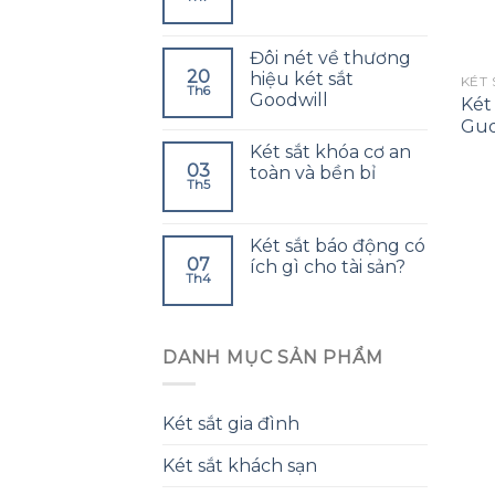
Đôi nét về thương
20
hiệu két sắt
KÉT 
Th6
Goodwill
Két
Gud
Két sắt khóa cơ an
03
toàn và bền bỉ
Th5
Két sắt báo động có
07
ích gì cho tài sản?
Th4
DANH MỤC SẢN PHẨM
Két sắt gia đình
Két sắt khách sạn