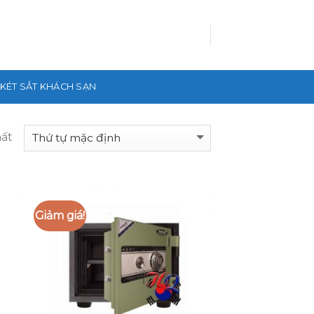
KÉT SẮT KHÁCH SẠN
hất
Giảm giá!
 to
Add to
list
Wishlist