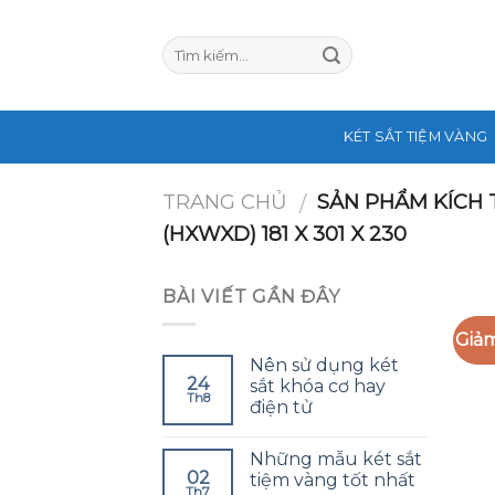
Skip
to
content
KÉT SẮT TIỆM VÀNG
TRANG CHỦ
SẢN PHẨM KÍCH
/
(HXWXD) 181 X 301 X 230
BÀI VIẾT GẦN ĐÂY
Giảm
Nên sử dụng két
24
sắt khóa cơ hay
Th8
điện tử
Những mẫu két sắt
02
tiệm vàng tốt nhất
Th7