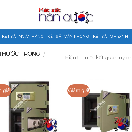
KÉT SẮT NGÂN HÀNG
KÉT SẮT VĂN PHÒNG
KÉT SẮT GIA ĐÌNH
 THƯỚC TRONG
/
Hiển thị một kết quả duy n
 giá!
Giảm giá!
Add to
Add
Wishlist
Wish