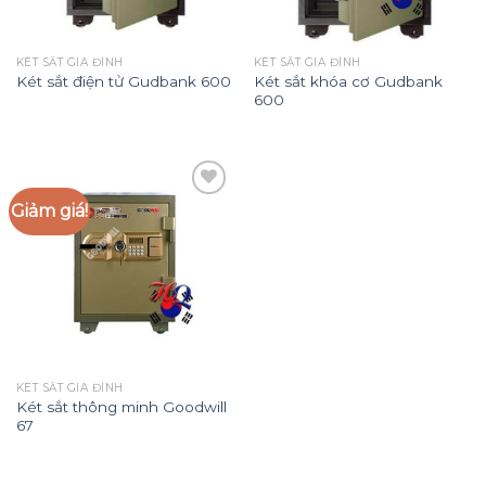
KÉT SẮT GIA ĐÌNH
KÉT SẮT GIA ĐÌNH
Két sắt khóa cơ Gudbank
Két sắt điện tử Gudbank 600
600
Giảm giá!
Add to
Wishlist
KÉT SẮT GIA ĐÌNH
Két sắt thông minh Goodwill
67