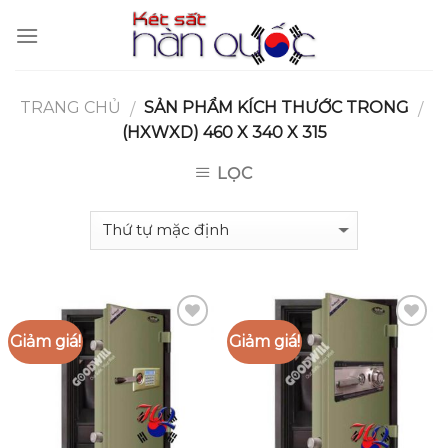
Skip
to
content
TRANG CHỦ
SẢN PHẨM KÍCH THƯỚC TRONG
/
/
(HXWXD) 460 X 340 X 315
LỌC
Giảm giá!
Giảm giá!
Add to
Add to
Wishlist
Wishlist