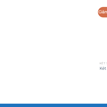
Giảm
KÉT
Két