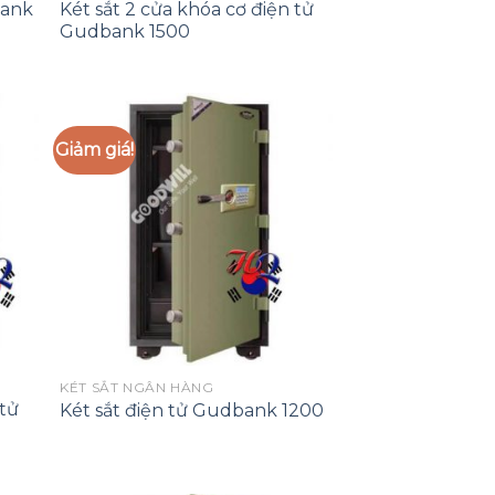
bank
Két sắt 2 cửa khóa cơ điện tử
Gudbank 1500
Giảm giá!
 to
Add to
list
Wishlist
KÉT SẮT NGÂN HÀNG
 tử
Két sắt điện tử Gudbank 1200