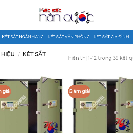
KÉT SẮT NGÂN HÀNG
KÉT SẮT VĂN PHÒNG
KÉT SẮT GIA ĐÌNH
 HIỆU
KÉT SẮT
/
Hiển thị 1–12 trong 35 kết 
 giá!
Giảm giá!
Add to
Add
Wishlist
Wish