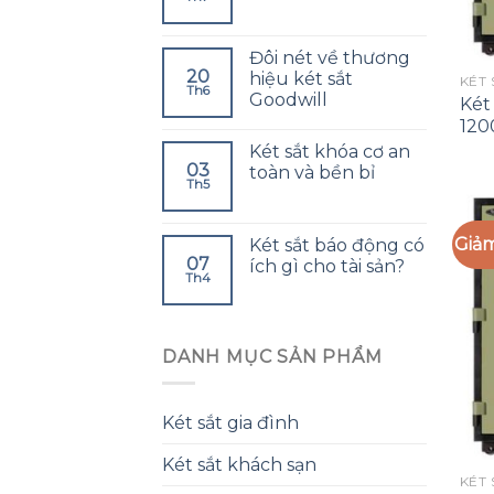
Đôi nét về thương
20
hiệu két sắt
KÉT
Th6
Goodwill
Két
120
Két sắt khóa cơ an
03
toàn và bền bỉ
Th5
Giảm
Két sắt báo động có
07
ích gì cho tài sản?
Th4
DANH MỤC SẢN PHẨM
Két sắt gia đình
Két sắt khách sạn
KÉT