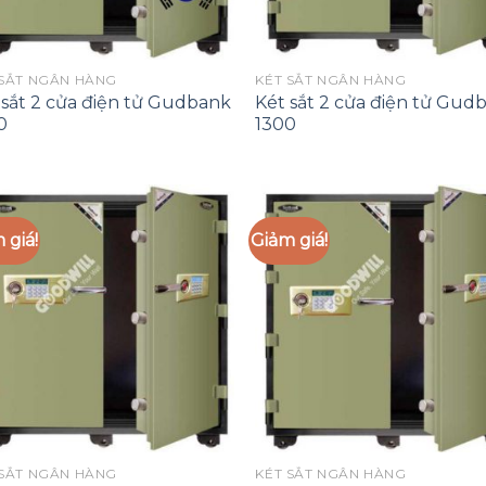
 SẮT NGÂN HÀNG
KÉT SẮT NGÂN HÀNG
 sắt 2 cửa điện tử Gudbank
Két sắt 2 cửa điện tử Gud
0
1300
 giá!
Giảm giá!
Add to
Add
Wishlist
Wish
 SẮT NGÂN HÀNG
KÉT SẮT NGÂN HÀNG