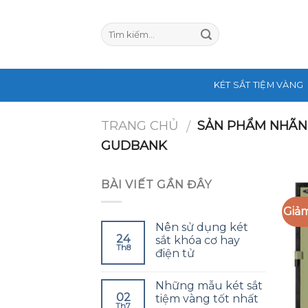
Skip
to
content
KÉT SẮT TIỆM VÀNG
TRANG CHỦ
SẢN PHẨM NHÃN
/
GUDBANK
BÀI VIẾT GẦN ĐÂY
Giảm
Nên sử dụng két
24
sắt khóa cơ hay
Th8
điện tử
Những mẫu két sắt
02
tiệm vàng tốt nhất
Th7