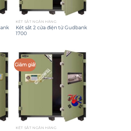
KÉT SẮT NGÂN HÀNG
bank
Két sắt 2 cửa điện tử Gudbank
1700
Giảm giá!
 to
Add to
list
Wishlist
KÉT SẮT NGÂN HÀNG