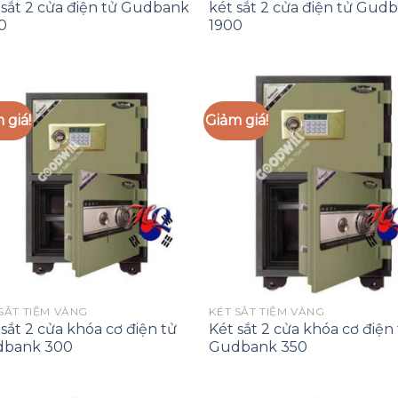
 sắt 2 cửa điện tử Gudbank
két sắt 2 cửa điện tử Gud
0
1900
 giá!
Giảm giá!
Add to
Add
Wishlist
Wish
SẮT TIỆM VÀNG
KÉT SẮT TIỆM VÀNG
 sắt 2 cửa khóa cơ điện tử
Két sắt 2 cửa khóa cơ điện
bank 300
Gudbank 350