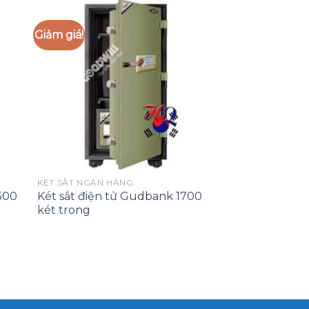
Giảm giá!
 to
Add to
list
Wishlist
KÉT SẮT NGÂN HÀNG
500
Két sắt điện tử Gudbank 1700
két trong