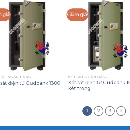
 giá!
Giảm giá!
Add to
Add
Wishlist
Wish
 SẮT NGÂN HÀNG
KÉT SẮT NGÂN HÀNG
Két sắt điện tử Gudbank 1
 sắt điện tử Gudbank 1300
két trong
1
2
3