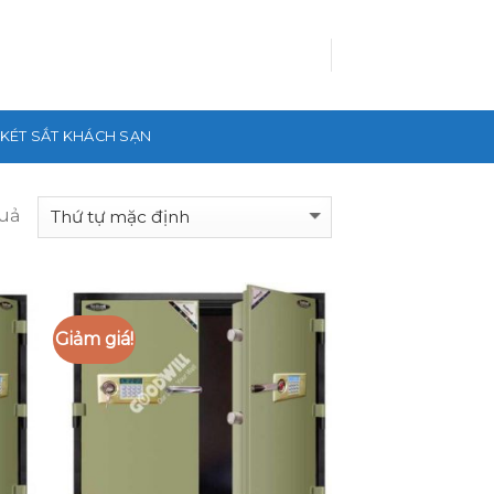
KÉT SẮT KHÁCH SẠN
quả
Giảm giá!
 to
Add to
list
Wishlist