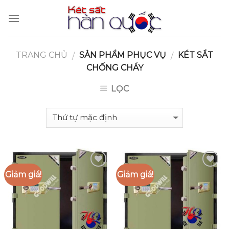
Skip
to
content
TRANG CHỦ
SẢN PHẨM PHỤC VỤ
KÉT SẮT
/
/
CHỐNG CHÁY
LỌC
Giảm giá!
Giảm giá!
Add to
Add to
Wishlist
Wishlist