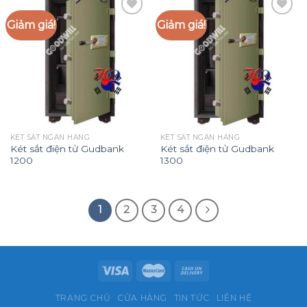
Giảm giá!
Giảm giá!
Add to
Add to
Wishlist
Wishlist
KÉT SẮT NGÂN HÀNG
KÉT SẮT NGÂN HÀNG
Két sắt điện tử Gudbank
Két sắt điện tử Gudbank
1200
1300
1
2
3
4
TRANG CHỦ
CỬA HÀNG
TIN TỨC
LIÊN HỆ