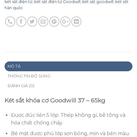
két sắt điện tử
,
két sắt điện tử Goodwill
,
két sắt goodwill
,
két sắt
hàn quốc
MÔ TẢ
THÔNG TIN BỔ SUNG
ĐÁNH GIÁ (0)
Két sắt khóa cơ Goodwill 37 – 65kg
Được đúc liền 5 lớp: Thép không gỉ, bê tông và
hóa chất chống cháy
Bề mặt được phủ lớp sơn bóng, mịn và bền màu.