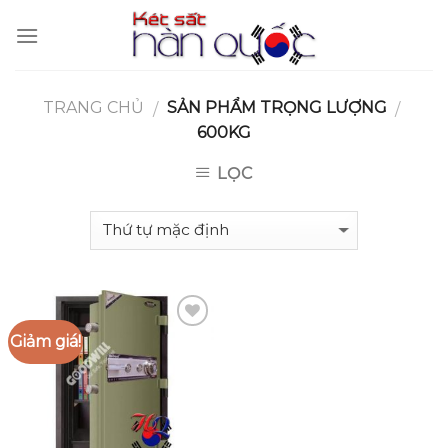
Skip
to
content
TRANG CHỦ
SẢN PHẨM TRỌNG LƯỢNG
/
/
600KG
LỌC
Giảm giá!
Add to
Wishlist