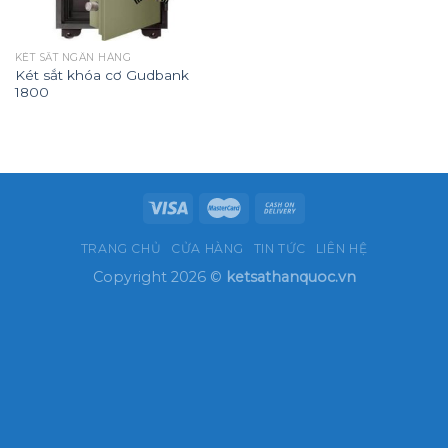
KÉT SẮT NGÂN HÀNG
Két sắt khóa cơ Gudbank
1800
TRANG CHỦ
CỬA HÀNG
TIN TỨC
LIÊN HỆ
Copyright 2026 ©
ketsathanquoc.vn