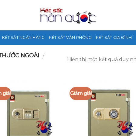
KÉT SẮT NGÂN HÀNG
KÉT SẮT VĂN PHÒNG
KÉT SẮT GIA ĐÌNH
 THƯỚC NGOÀI
/
Hiển thị một kết quả duy n
 giá!
Giảm giá!
Add to
Add
Wishlist
Wish