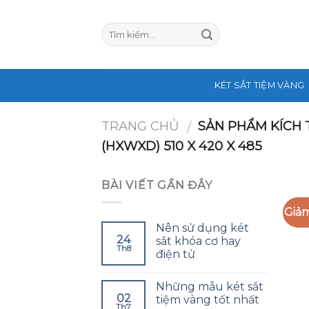
Skip
to
content
KÉT SẮT TIỆM VÀNG
TRANG CHỦ
SẢN PHẨM KÍCH
/
(HXWXD) 510 X 420 X 485
BÀI VIẾT GẦN ĐÂY
Giảm
Nên sử dụng két
24
sắt khóa cơ hay
Th8
điện tử
Những mẫu két sắt
02
tiệm vàng tốt nhất
Th7