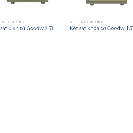
SẮT GIA ĐÌNH
KÉT SẮT GIA ĐÌNH
sắt điện tử Goodwill 51
Két sắt khóa cơ Goodwill 5