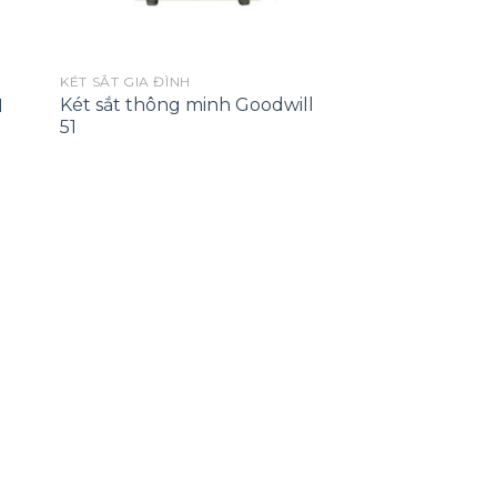
KÉT SẮT GIA ĐÌNH
Két sắt thông minh Goodwill
1
51