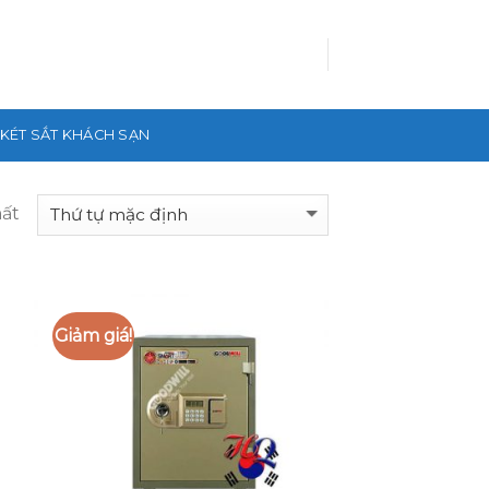
KÉT SẮT KHÁCH SẠN
hất
Giảm giá!
 to
Add to
list
Wishlist