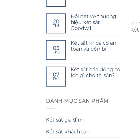
Đôi nét về thương
20
hiệu két sắt
KÉT 
Th6
Goodwill
Két 
Két sắt khóa cơ an
03
toàn và bền bỉ
Th5
Két sắt báo động có
07
ích gì cho tài sản?
Th4
DANH MỤC SẢN PHẨM
Két sắt gia đình
Két sắt khách sạn