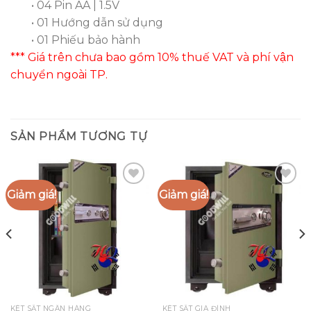
• 04 Pin AA | 1.5V
• 01 Hướng dẫn sử dụng
• 01 Phiếu bảo hành
*** Giá trên chưa bao gồm 10% thuế VAT và phí vận
chuyển ngoài TP.
SẢN PHẨM TƯƠNG TỰ
Giảm giá!
Giảm giá!
Add to
Add to
Wishlist
Wishlist
KÉT SẮT NGÂN HÀNG
KÉT SẮT GIA ĐÌNH