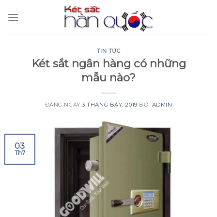
Skip
to
content
TIN TỨC
Két sắt ngân hàng có những
mẫu nào?
ĐĂNG NGÀY
3 THÁNG BẢY, 2019
BỞI
ADMIN
03
Th7