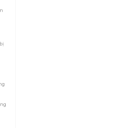
ên
bị
ong
ũng