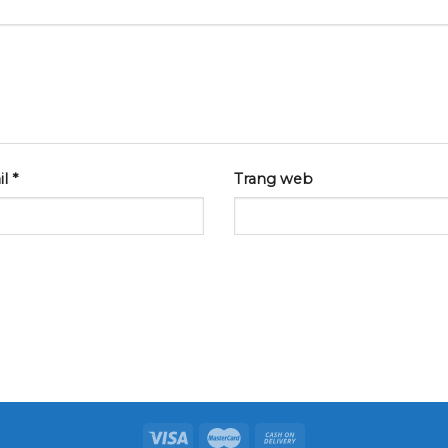
il
*
Trang web