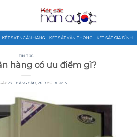
KÉT SẮT NGÂN HÀNG
KÉT SẮT VĂN PHÒNG
KÉT SẮT GIA ĐÌNH
TIN TỨC
ân hàng có ưu điểm gì?
NGÀY
27 THÁNG SÁU, 2019
BỞI
ADMIN