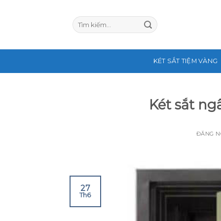
Skip
to
content
KÉT SẮT TIỆM VÀNG
Két sắt ng
ĐĂNG 
27
Th6