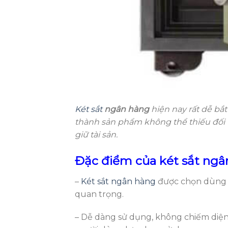
Két sắt
ngân hàng
hiện nay rất dễ bắt
thành sản phẩm không thể thiếu đối 
giữ tài sản.
Đặc điểm của két sắt ngâ
–
Két sắt ngân hàng
được chọn dùng kh
quan trọng.
– Dễ dàng sử dụng, không chiếm diệ