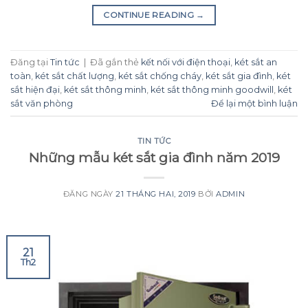
CONTINUE READING
→
Đăng tại
Tin tức
|
Đã gắn thẻ
kết nối với điện thoại
,
két sắt an
toàn
,
két sắt chất lượng
,
két sắt chống cháy
,
két sắt gia đình
,
két
sắt hiện đại
,
két sắt thông minh
,
két sắt thông minh goodwill
,
két
sắt văn phòng
Để lại một bình luận
TIN TỨC
Những mẫu két sắt gia đình năm 2019
ĐĂNG NGÀY
21 THÁNG HAI, 2019
BỞI
ADMIN
21
Th2