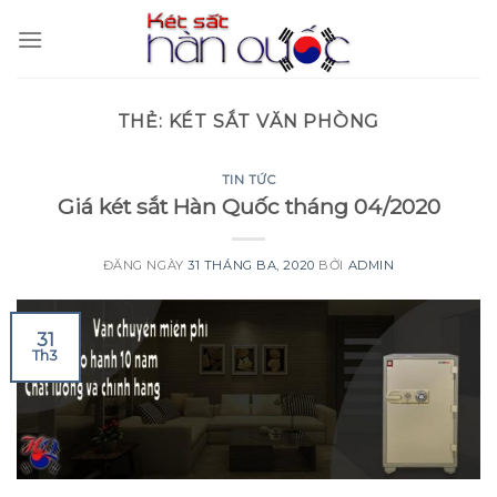
Skip
to
content
THẺ:
KÉT SẮT VĂN PHÒNG
TIN TỨC
Giá két sắt Hàn Quốc tháng 04/2020
ĐĂNG NGÀY
31 THÁNG BA, 2020
BỞI
ADMIN
31
Th3