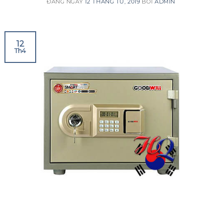
ĐĂNG NGÀY
12 THÁNG TƯ, 2019
BỞI
ADMIN
12
Th4